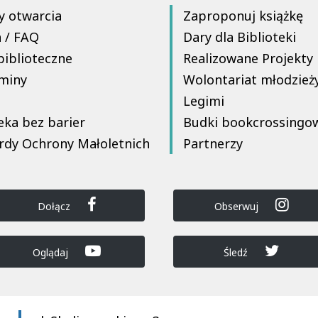
y otwarcia
Zaproponuj książkę
a / FAQ
Dary dla Biblioteki
biblioteczne
Realizowane Projekty
miny
Wolontariat młodzież
Legimi
eka bez barier
Budki bookcrossingo
rdy Ochrony Małoletnich
Partnerzy
Dołącz
Obserwuj
Oglądaj
Śledź