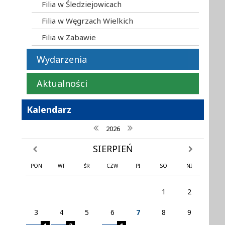
Filia w Śledziejowicach
Filia w Węgrzach Wielkich
Filia w Zabawie
Wydarzenia
Aktualności
Kalendarz
poprzedni rok
następny rok
2026
SIERPIEŃ
poprzedni miesiąc
następny mi
PON
WT
ŚR
CZW
PI
SO
NI
1
2
3
4
5
6
7
8
9