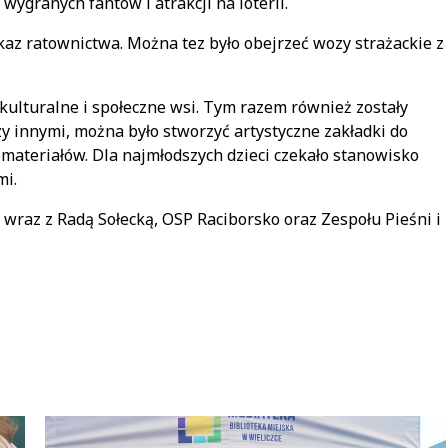
 wygranych fantów i atrakcji na loterii.
kaz ratownictwa. Można tez było obejrzeć wozy strażackie z
 kulturalne i społeczne wsi. Tym razem również zostały
zy innymi, można było stworzyć artystyczne zakładki do
ch materiałów. Dla najmłodszych dzieci czekało stanowisko
mi.
ka wraz z Radą Sołecką, OSP Raciborsko oraz Zespołu Pieśni i