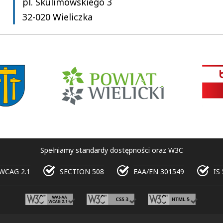
pl. Skulimowskiego 3
32-020 Wieliczka
Spełniamy standardy dostępności oraz W3C
WCAG 2.1
SECTION 508
EAA/EN 301549
IS