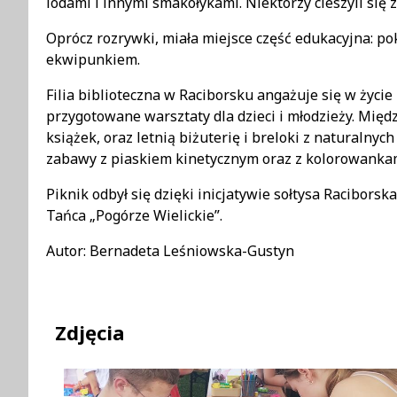
lodami i innymi smakołykami. Niektórzy cieszyli się z
Oprócz rozrywki, miała miejsce część edukacyjna: po
ekwipunkiem.
Filia biblioteczna w Raciborsku angażuje się w życie
przygotowane warsztaty dla dzieci i młodzieży. Międ
książek, oraz letnią biżuterię i breloki z naturalny
zabawy z piaskiem kinetycznym oraz z kolorowanka
Piknik odbył się dzięki inicjatywie sołtysa Racibors
Tańca „Pogórze Wielickie”.
Autor: Bernadeta Leśniowska-Gustyn
Zdjęcia