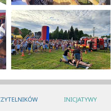
CZYTELNIKÓW
INICJATYWY