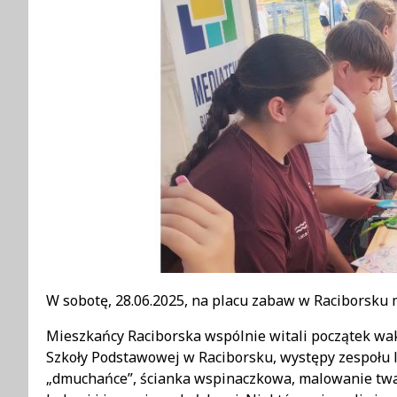
Treść
W sobotę, 28.06.2025, na placu zabaw w Raciborsku 
Mieszkańcy Raciborska wspólnie witali początek waka
Szkoły Podstawowej w Raciborsku, występy zespołu lu
„dmuchańce”, ścianka wspinaczkowa, malowanie twarz