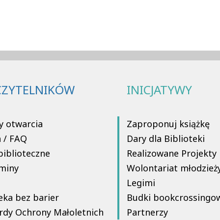
CZYTELNIKÓW
INICJATYWY
y otwarcia
Zaproponuj książkę
a / FAQ
Dary dla Biblioteki
biblioteczne
Realizowane Projekty
miny
Wolontariat młodzież
Legimi
eka bez barier
Budki bookcrossingo
rdy Ochrony Małoletnich
Partnerzy