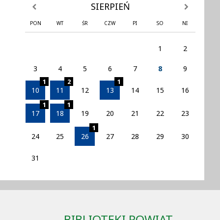
SIERPIEŃ
poprzedni miesiąc
następny mi
PON
WT
ŚR
CZW
PI
SO
NI
1
2
3
4
5
6
7
8
9
1
2
1
10
11
12
13
14
15
16
1
1
17
18
19
20
21
22
23
1
24
25
26
27
28
29
30
31
BIBLIOTEKI POWIAT