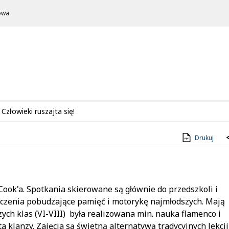
owa
Człowieki ruszajta się!
Drukuj
ook'a. Spotkania skierowane są głównie do przedszkoli i
iczenia pobudzające pamięć i motorykę najmłodszych. Mają
ch klas (VI-VIII) była realizowana min. nauka flamenco i
a klanzy. Zajęcia są świetną alternatywą tradycyjnych lekcji