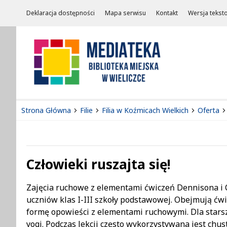
Deklaracja dostępności
Mapa serwisu
Kontakt
Wersja tekst
Strona Główna
Filie
Filia w Koźmicach Wielkich
Oferta
Człowieki ruszajta się!
Treść
Zajęcia ruchowe z elementami ćwiczeń Dennisona i C
uczniów klas I-III szkoły podstawowej. Obejmują ćw
formę opowieści z elementami ruchowymi. Dla starszy
yogi. Podczas lekcji często wykorzystywana jest chust