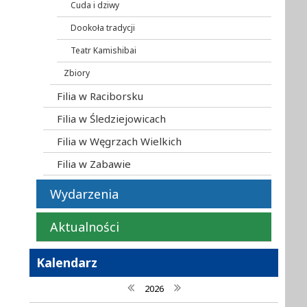
Cuda i dziwy
Dookoła tradycji
Teatr Kamishibai
Zbiory
Filia w Raciborsku
Filia w Śledziejowicach
Filia w Węgrzach Wielkich
Filia w Zabawie
Wydarzenia
Aktualności
Kalendarz
poprzedni rok
następny rok
2026