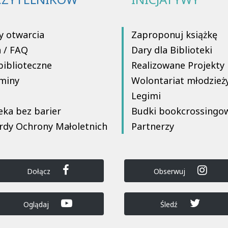
y otwarcia
Zaproponuj książkę
a / FAQ
Dary dla Biblioteki
biblioteczne
Realizowane Projekty
miny
Wolontariat młodzież
Legimi
eka bez barier
Budki bookcrossingo
rdy Ochrony Małoletnich
Partnerzy
Dołącz
Obserwuj
Oglądaj
Śledź