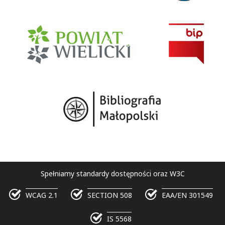
Spełniamy standardy dostępności oraz W3C
WCAG 2.1
SECTION 508
EAA/EN 301549
IS 5568