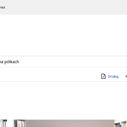
owa
na półkach
Drukuj