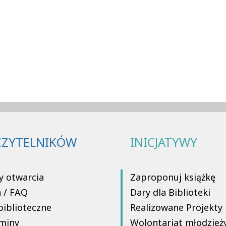
CZYTELNIKÓW
INICJATYWY
y otwarcia
Zaproponuj książkę
a / FAQ
Dary dla Biblioteki
biblioteczne
Realizowane Projekty
miny
Wolontariat młodzież