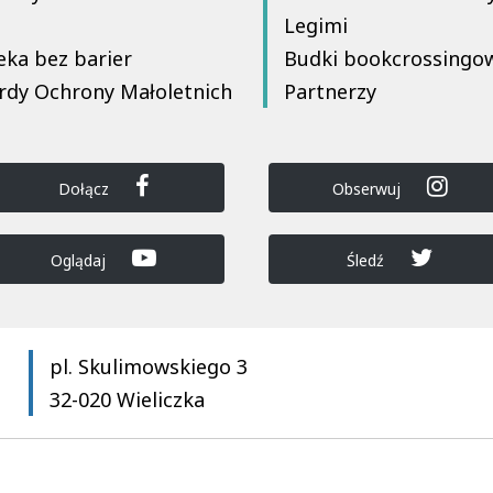
Legimi
eka bez barier
Budki bookcrossingo
rdy Ochrony Małoletnich
Partnerzy
Dołącz
Obserwuj
Oglądaj
Śledź
pl. Skulimowskiego 3
32-020 Wieliczka