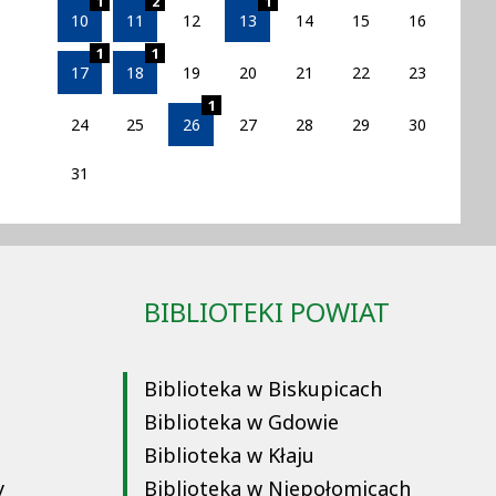
1
2
1
10
11
12
13
14
15
16
1
1
17
18
19
20
21
22
23
1
24
25
26
27
28
29
30
31
BIBLIOTEKI POWIAT
Biblioteka w Biskupicach
Biblioteka w Gdowie
Biblioteka w Kłaju
y
Biblioteka w Niepołomicach