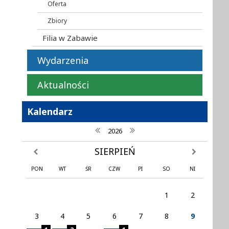
Oferta
Zbiory
Filia w Zabawie
Wydarzenia
Aktualności
Kalendarz
poprzedni rok
następny rok
2026
SIERPIEŃ
poprzedni miesiąc
następny mi
PON
WT
ŚR
CZW
PI
SO
NI
1
2
3
4
5
6
7
8
9