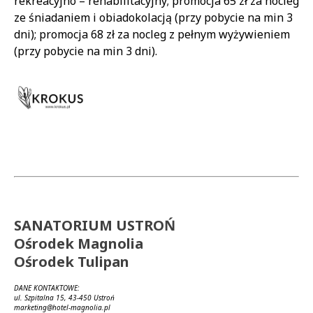
rekreacyjno – rehabilitacyjny; promocja 65 zł za nocleg
ze śniadaniem i obiadokolacją (przy pobycie na min 3
dni); promocja 68 zł za nocleg z pełnym wyżywieniem
(przy pobycie na min 3 dni).
SANATORIUM USTROŃ
Ośrodek Magnolia
Ośrodek Tulipan
DANE KONTAKTOWE:
ul. Szpitalna 15, 43-450 Ustroń
marketing@hotel-magnolia.pl