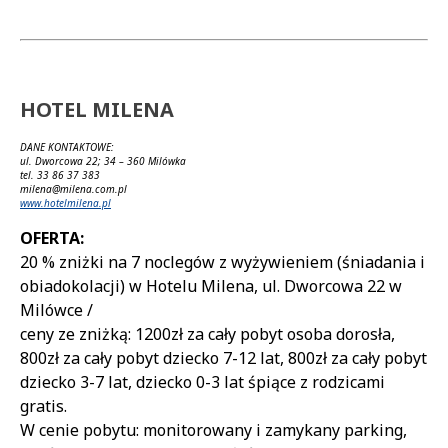
HOTEL MILENA
DANE KONTAKTOWE:
ul. Dworcowa 22; 34 – 360 Milówka
tel. 33 86 37 383
milena@milena.com.pl
www.hotelmilena.pl
OFERTA:
20 % zniżki na 7 noclegów z wyżywieniem (śniadania i
obiadokolacji) w Hotelu Milena, ul. Dworcowa 22 w
Milówce /
ceny ze zniżką: 1200zł za cały pobyt osoba dorosła,
800zł za cały pobyt dziecko 7-12 lat, 800zł za cały pobyt
dziecko 3-7 lat, dziecko 0-3 lat śpiące z rodzicami
gratis.
W cenie pobytu: monitorowany i zamykany parking,