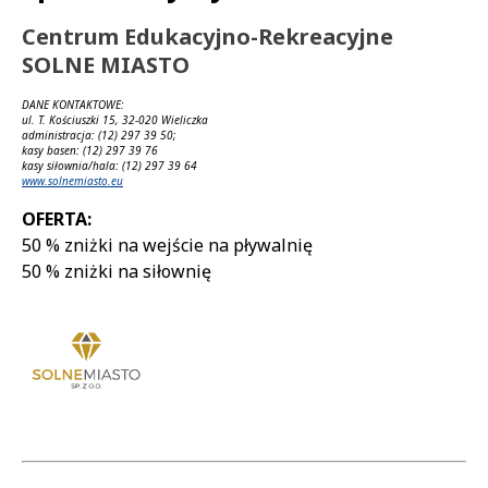
Treść
Centrum Edukacyjno-Rekreacyjne
SOLNE MIASTO
DANE KONTAKTOWE:
ul. T. Kościuszki 15, 32-020 Wieliczka
administracja: (12) 297 39 50;
kasy basen: (12) 297 39 76
kasy siłownia/hala: (12) 297 39 64
www.solnemiasto.eu
OFERTA:
50 % zniżki na wejście na pływalnię
50 % zniżki na siłownię