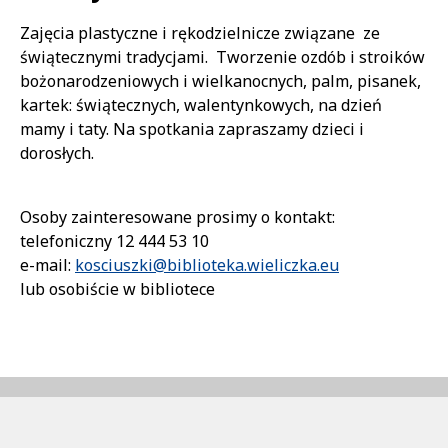
Treść
Zajęcia plastyczne i rękodzielnicze związane ze
świątecznymi tradycjami. Tworzenie ozdób i stroików
bożonarodzeniowych i wielkanocnych, palm, pisanek,
kartek: świątecznych, walentynkowych, na dzień
mamy i taty. Na spotkania zapraszamy dzieci i
dorosłych.
Osoby zainteresowane prosimy o kontakt:
telefoniczny 12 444 53 10
e-mail:
kosciuszki@biblioteka.wieliczka.eu
lub osobiście w bibliotece