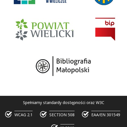
Spełniamy standardy dostępności oraz W3C
WCAG 2.1
SECTION 508
EAA/EN 301549