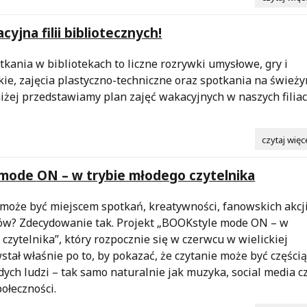
yjna filii bibliotecznych!
kania w bibliotekach to liczne rozrywki umysłowe, gry i
kie, zajęcia plastyczno-techniczne oraz spotkania na śwież
iżej przedstawiamy plan zajęć wakacyjnych w naszych filia
.
czytaj więc
mode ON – w trybie młodego czytelnika
 może być miejscem spotkań, kreatywności, fanowskich akcji
ów? Zdecydowanie tak. Projekt „BOOKstyle mode ON – w
 czytelnika”, który rozpocznie się w czerwcu w wielickiej
wstał właśnie po to, by pokazać, że czytanie może być części
odych ludzi – tak samo naturalnie jak muzyka, social media c
ołeczności.