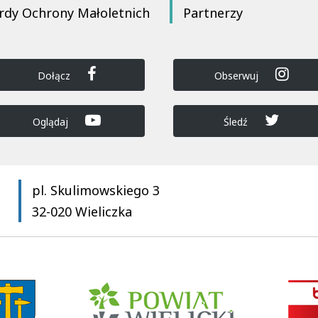
rdy Ochrony Małoletnich
Partnerzy
Dołącz
Obserwuj
Oglądaj
Śledź
pl. Skulimowskiego 3
32-020 Wieliczka