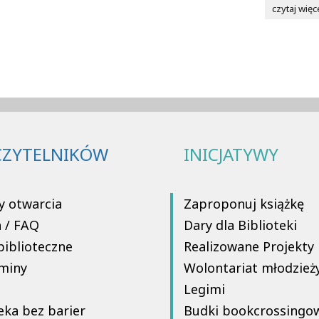
czytaj więc
CZYTELNIKÓW
INICJATYWY
y otwarcia
Zaproponuj książkę
a / FAQ
Dary dla Biblioteki
biblioteczne
Realizowane Projekty
miny
Wolontariat młodzież
Legimi
eka bez barier
Budki bookcrossingo