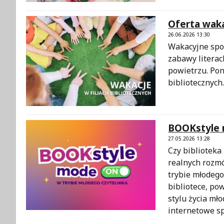
Oferta wakac
26.06.2026 13:30
Wakacyjne spot
zabawy literac
powietrzu. Pon
bibliotecznych
BOOKstyle 
27.05.2026 13:28
Czy biblioteka
realnych rozm
trybie młodego
bibliotece, po
stylu życia mł
internetowe sp