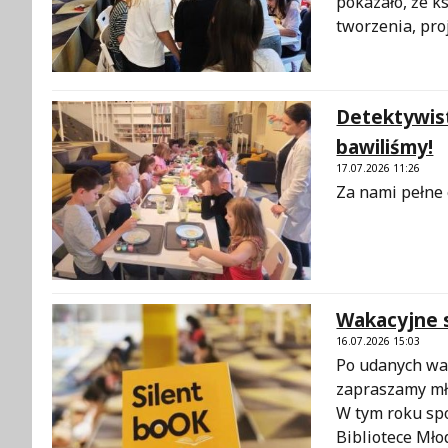
pokazało, że ks
tworzenia, pro
Detektywist
bawiliśmy!
17.07.2026 11:26
Za nami pełne
Wakacyjne s
16.07.2026 15:03
Po udanych wa
zapraszamy mło
W tym roku spo
Bibliotece Mło