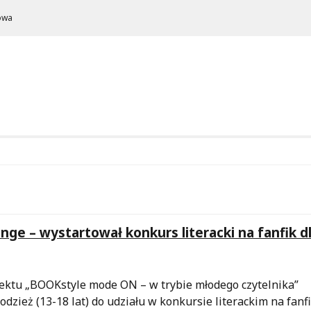
owa
ge – wystartował konkurs literacki na fanfik d
ektu „BOOKstyle mode ON – w trybie młodego czytelnika”
dzież (13-18 lat) do udziału w konkursie literackim na fanf