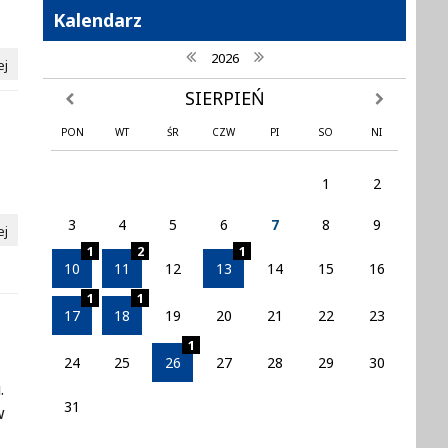
Kalendarz
poprzedni rok
następny rok
2026
ej
SIERPIEŃ
poprzedni miesiąc
następny mi
PON
WT
ŚR
CZW
PI
SO
NI
1
2
3
4
5
6
7
8
9
ej
1
2
1
10
11
12
13
14
15
16
1
1
17
18
19
20
21
22
23
1
24
25
26
27
28
29
30
.
31
w