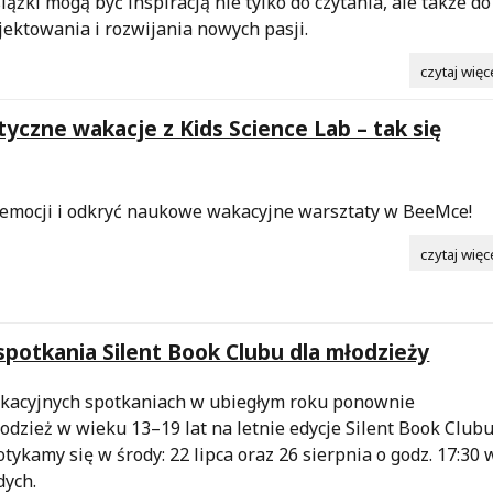
iążki mogą być inspiracją nie tylko do czytania, ale także do
jektowania i rozwijania nowych pasji.
czytaj więc
yczne wakacje z Kids Science Lab – tak się
 emocji i odkryć naukowe wakacyjne warsztaty w BeeMce!
czytaj więc
potkania Silent Book Clubu dla młodzieży
kacyjnych spotkaniach w ubiegłym roku ponownie
dzież w wieku 13–19 lat na letnie edycje Silent Book Clubu
tykamy się w środy: 22 lipca oraz 26 sierpnia o godz. 17:30 
dych.