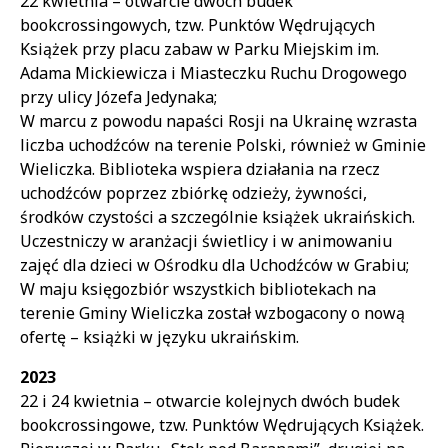
22 kwietnia – otwarcie dwóch budek
bookcrossingowych, tzw. Punktów Wędrujących
Książek przy placu zabaw w Parku Miejskim im.
Adama Mickiewicza i Miasteczku Ruchu Drogowego
przy ulicy Józefa Jedynaka;
W marcu z powodu napaści Rosji na Ukrainę wzrasta
liczba uchodźców na terenie Polski, również w Gminie
Wieliczka. Biblioteka wspiera działania na rzecz
uchodźców poprzez zbiórkę odzieży, żywności,
środków czystości a szczególnie książek ukraińskich.
Uczestniczy w aranżacji świetlicy i w animowaniu
zajęć dla dzieci w Ośrodku dla Uchodźców w Grabiu;
W maju księgozbiór wszystkich bibliotekach na
terenie Gminy Wieliczka został wzbogacony o nową
ofertę – książki w języku ukraińskim.
2023
22 i 24 kwietnia – otwarcie kolejnych dwóch budek
bookcrossingowe, tzw. Punktów Wędrujących Książek.