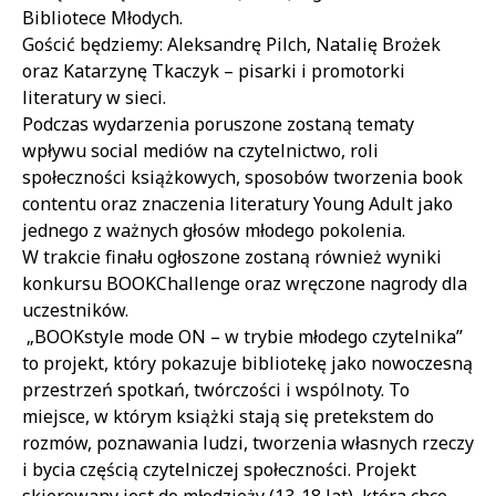
Bibliotece Młodych.
Gościć będziemy: Aleksandrę Pilch, Natalię Brożek
oraz Katarzynę Tkaczyk – pisarki i promotorki
literatury w sieci.
Podczas wydarzenia poruszone zostaną tematy
wpływu social mediów na czytelnictwo, roli
społeczności książkowych, sposobów tworzenia book
contentu oraz znaczenia literatury Young Adult jako
jednego z ważnych głosów młodego pokolenia.
W trakcie finału ogłoszone zostaną również wyniki
konkursu BOOKChallenge oraz wręczone nagrody dla
uczestników.
„BOOKstyle mode ON – w trybie młodego czytelnika”
to projekt, który pokazuje bibliotekę jako nowoczesną
przestrzeń spotkań, twórczości i wspólnoty. To
miejsce, w którym książki stają się pretekstem do
rozmów, poznawania ludzi, tworzenia własnych rzeczy
i bycia częścią czytelniczej społeczności. Projekt
skierowany jest do młodzieży (13-18 lat), która chce