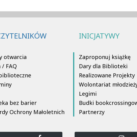
CZYTELNIKÓW
INICJATYWY
y otwarcia
Zaproponuj książkę
a / FAQ
Dary dla Biblioteki
biblioteczne
Realizowane Projekty
miny
Wolontariat młodzież
Legimi
eka bez barier
Budki bookcrossingo
rdy Ochrony Małoletnich
Partnerzy