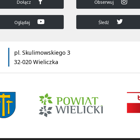
Dołącz
Obserwuj
Oglądaj
Śledź
pl. Skulimowskiego 3
32-020 Wieliczka