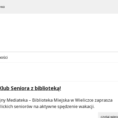
owa
ności
lub Seniora z biblioteką!
ejny Mediateka – Biblioteka Miejska w Wieliczce zaprasza
lickich seniorów na aktywne spędzenie wakacji.
czytaj więc