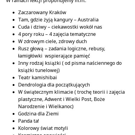
W ramach lekcji proponujemy m.in.:
Zaczarowany Kraków
Tam, gdzie żyją kangury – Australia
Cuda i dziwy – ciekawostki wokół nas
4 pory roku – 4 zajęcia tematyczne
W zdrowym ciele, zdrowy duch
Rusz głową – zadania logiczne, rebusy,
łamigłówki wspierające pamięć
Inny rodzaj książki ( od pisma naściennego do
książki tunelowej)
Teatr kamishibai
Dendrologia dla początkujących
W świątecznym klimacie ( trochę teorii i zajęcia
plastyczne, Adwent i Wielki Post, Boże
Narodzenie i Wielkanoc)
Godzina dla Ziemi
Panda ta!
Kolorowy świat motyli