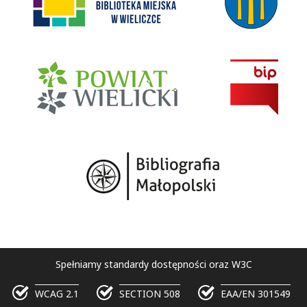
Spełniamy standardy dostępności oraz W3C
WCAG 2.1
SECTION 508
EAA/EN 301549