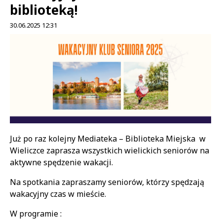
biblioteką!
30.06.2025 12:31
Treść
Już po raz kolejny Mediateka – Biblioteka Miejska w
Wieliczce zaprasza wszystkich wielickich seniorów na
aktywne spędzenie wakacji.
Na spotkania zapraszamy seniorów, którzy spędzają
wakacyjny czas w mieście.
W programie :