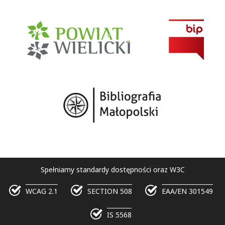
Spełniamy standardy dostępności oraz W3C
WCAG 2.1
SECTION 508
EAA/EN 301549
IS 5568