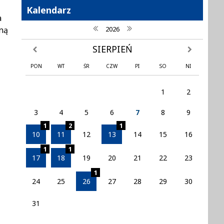
Kalendarz
a
poprzedni rok
następny rok
2026
ną
SIERPIEŃ
poprzedni miesiąc
następny mi
PON
WT
ŚR
CZW
PI
SO
NI
1
2
3
4
5
6
7
8
9
1
2
1
10
11
12
13
14
15
16
1
1
17
18
19
20
21
22
23
1
24
25
26
27
28
29
30
31