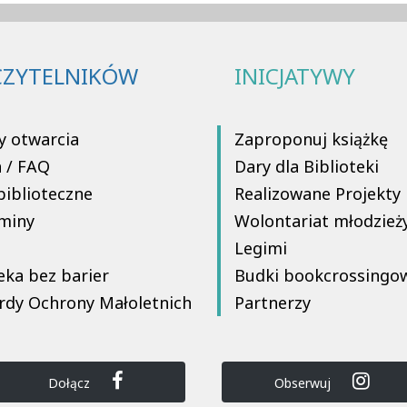
CZYTELNIKÓW
INICJATYWY
y otwarcia
Zaproponuj książkę
a / FAQ
Dary dla Biblioteki
biblioteczne
Realizowane Projekty
miny
Wolontariat młodzież
Legimi
eka bez barier
Budki bookcrossingo
rdy Ochrony Małoletnich
Partnerzy
Dołącz
Obserwuj